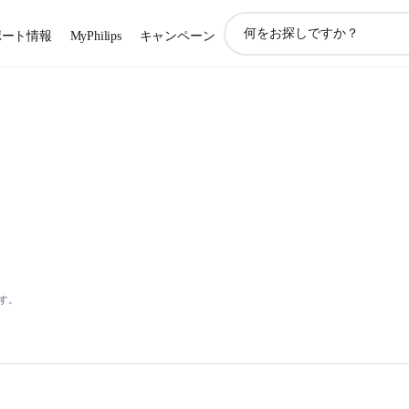
ア
ポート情報
MyPhilips
キャンペーン
イ
コ
ン
サ
ポ
ー
ト
検
索
す。