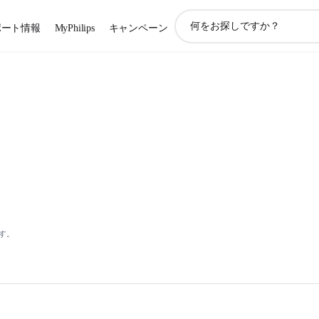
ア
ポート情報
MyPhilips
キャンペーン
イ
コ
ン
サ
ポ
ー
ト
検
索
す。