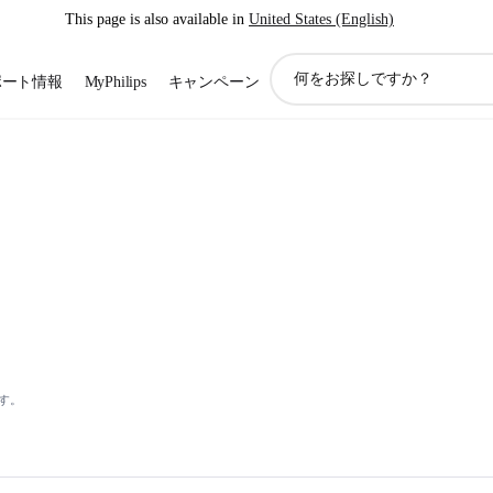
This page is also available in
United States (English)
ア
ポート情報
MyPhilips
キャンペーン
イ
コ
ン
サ
ポ
ー
ト
検
索
す。