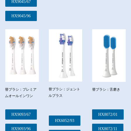
HX9045/67
HX9045/96
替ブラシ：ジェント
替ブラシ：プレミア
替ブラシ：舌磨き
ルプラス
ムオールインワン
HX9093/67
HX8072/01
HX6052/93
HX9093/96
HX8072/11