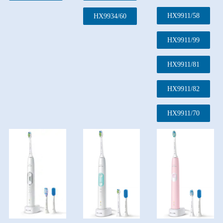
HX9911/58
HX9934/60
HX9911/99
HX9911/81
HX9911/82
HX9911/70