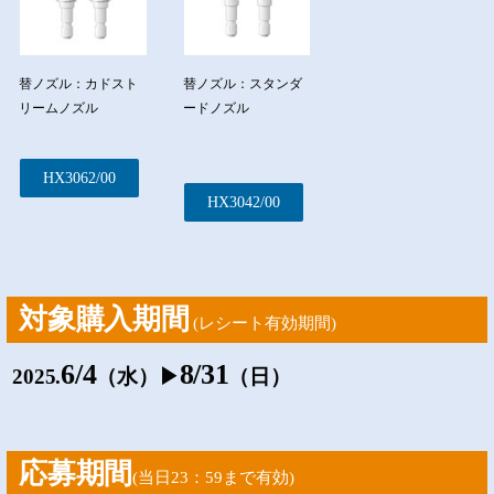
替ノズル：カドスト
替ノズル：スタンダ
リームノズル
ードノズル
HX3062/00
HX3042/00
対象購入期間
(レシート有効期間)
6/4
8/31
2025.
（水）▶
（日）
応募期間
(当日23：59まで有効)