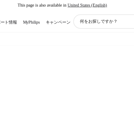
This page is also available in
United States (English)
ア
ポート情報
MyPhilips
キャンペーン
イ
コ
ン
サ
ポ
ー
ト
検
索