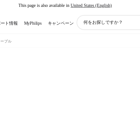
This page is also available in
United States (English)
ア
ポート情報
MyPhilips
キャンペーン
イ
コ
ン
ケーブル
サ
ポ
ー
ト
検
索