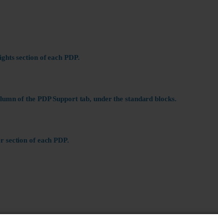
ights section of each PDP.
olumn of the PDP Support tab, under the standard blocks.
r section of each PDP.