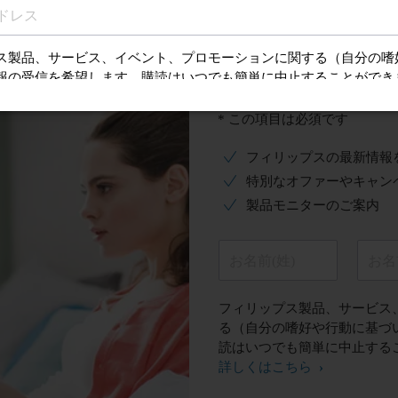
ファーを受ける
ご登録はこ
* この項目は必須です
フィリップスの最新情報
特別なオファーやキャン
製品モニターのご案内
お名前(姓)
お名
フィリップス製品、サービス
る（自分の嗜好や行動に基づ
読はいつでも簡単に中止する
詳しくはこちら