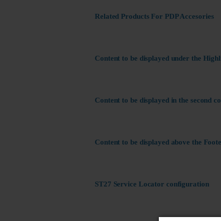
Related Products For PDP Accesories
Content to be displayed under the Highl
Content to be displayed in the second c
Content to be displayed above the Foote
ST27 Service Locator configuration