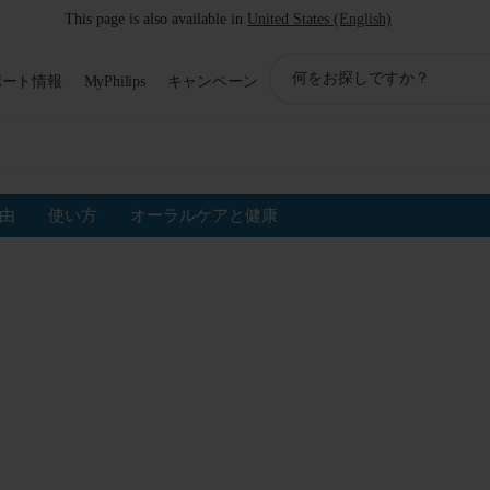
This page is also available in
United States (English)
ア
ポート情報
MyPhilips
キャンペーン
イ
コ
ン
サ
ポ
ー
由
使い方
オーラルケアと健康
ト
検
索