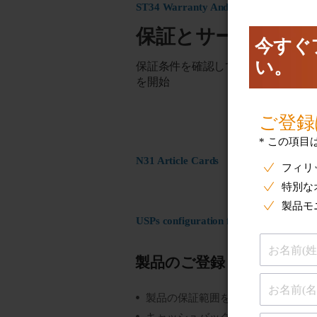
ST34 Warranty And Service
保証とサービス
保証条件を確認して製品の交換また
を開始
N31 Article Cards
USPs configuration for ST17 Register
製品のご登録
製品の保証範囲を把握する