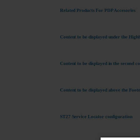
Related Products For PDP Accesories
Content to be displayed under the Highl
Content to be displayed in the second c
Content to be displayed above the Foote
ST27 Service Locator configuration