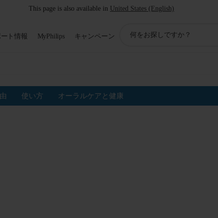
This page is also available in
United States (English)
ア
ポート情報
MyPhilips
キャンペーン
イ
コ
ン
サ
ポ
ー
由
使い方
オーラルケアと健康
ト
検
索