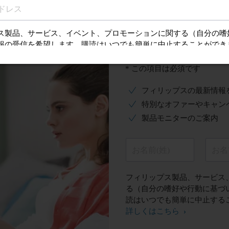
ファーを受ける
ご登録はこ
* この項目は必須です
フィリップスの最新情報
特別なオファーやキャン
製品モニターのご案内
お名前(姓)
お名
フィリップス製品、サービス
る（自分の嗜好や行動に基づ
読はいつでも簡単に中止する
詳しくはこちら