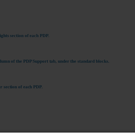
ights section of each PDP.
olumn of the PDP Support tab, under the standard blocks.
r section of each PDP.