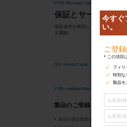
ST34 Warranty And Service
保証とサービス
保証条件を確認して製品の交換また
を開始
N31 Article Cards
USPs configuration for ST17 Register
製品のご登録
製品の保証範囲を把握する