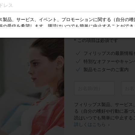
ファーを受ける
ご登録はこ
* この項目は必須です
フィリップスの最新情報
特別なオファーやキャン
製品モニターのご案内
お名前(姓)
お名
フィリップス製品、サービス
る（自分の嗜好や行動に基づ
読はいつでも簡単に中止する
詳しくはこちら