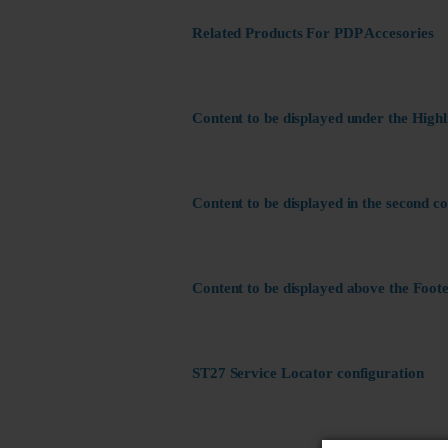
Related Products For PDP Accesories
Content to be displayed under the Highl
Content to be displayed in the second c
Content to be displayed above the Foote
ST27 Service Locator configuration