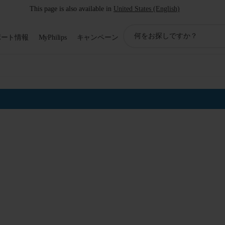
This page is also available in
United States (English)
ア
ポート情報
MyPhilips
キャンペーン
イ
コ
ン
サ
ポ
ー
ト
検
索