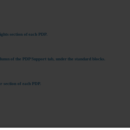
ights section of each PDP.
olumn of the PDP Support tab, under the standard blocks.
r section of each PDP.