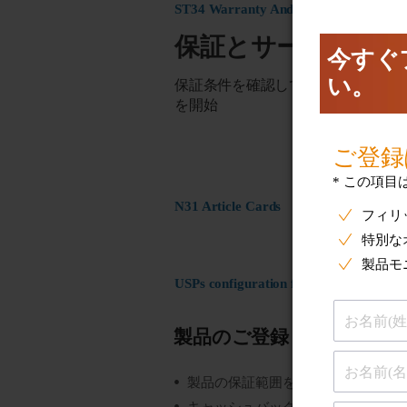
ST34 Warranty And Service
保証とサービス
保証条件を確認して製品の交換また
を開始
N31 Article Cards
USPs configuration for ST17 Register
製品のご登録
製品の保証範囲を把握する