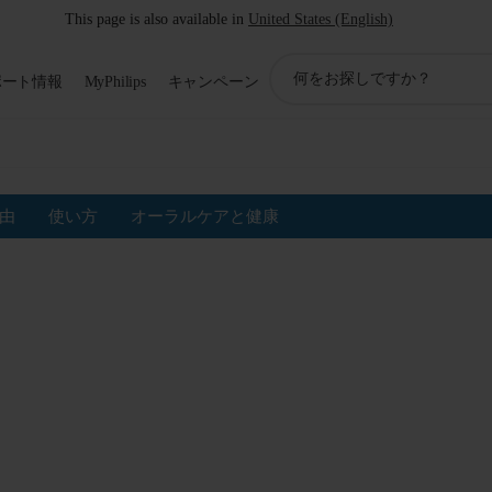
This page is also available in
United States (English)
ア
ポート情報
MyPhilips
キャンペーン
イ
コ
ン
サ
ポ
ー
由
使い方
オーラルケアと健康
ト
検
索