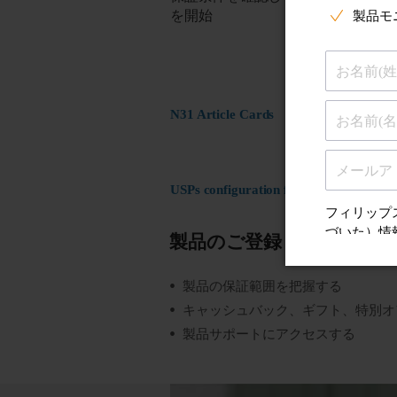
を開始
N31 Article Cards
USPs configuration for ST17 Register
製品のご登録
製品の保証範囲を把握する
キャッシュバック、ギフト、特別オ
製品サポートにアクセスする