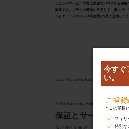
ソニッケアーは、非常に高速でパワフルな振動
重要です。ブラシの寿命に注意して、傷んでい
シとエアーフロスノズルは約6カ月で交換して
ST27 Service Locator configuration
ST34 Warranty And Service
保証とサービス
保証条件を確認して製品の交換また