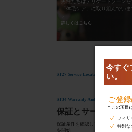
男性たちはデリケートゾーンを
「体毛ケア」に取り組んでいま
詳しくはこちら
ST27 Service Locator configuration
ST34 Warranty And Service
保証とサービス
保証条件を確認して製品の交換また
を開始