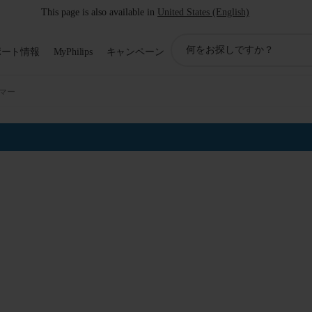
This page is also available in
United States (English)
ア
ポート情報
MyPhilips
キャンペーン
イ
コ
ン
マー
サ
ポ
ー
ト
検
索