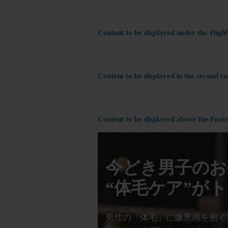
Content to be displayed under the Highl
Content to be displayed in the second c
Content to be displayed above the Foote
今どき男子のお
“体毛ケア”が
男性の「体毛」に嫌悪感を抱く