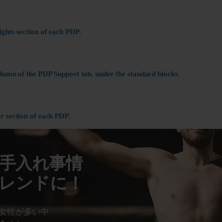
ights section of each PDP.
olumn of the PDP Support tab, under the standard blocks.
r section of each PDP.
手入れ事情
トレンドに！
女 性が多い中