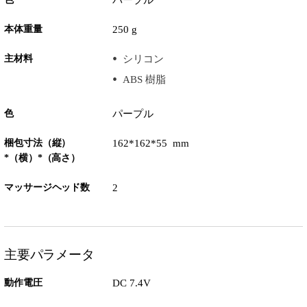
パープル
本体重量
250 g
主材料
シリコン
ABS 樹脂
色
パープル
梱包寸法（縦）
162*162*55 mm
*（横）*（高さ）
マッサージヘッド数
2
主要パラメータ
動作電圧
DC 7.4V