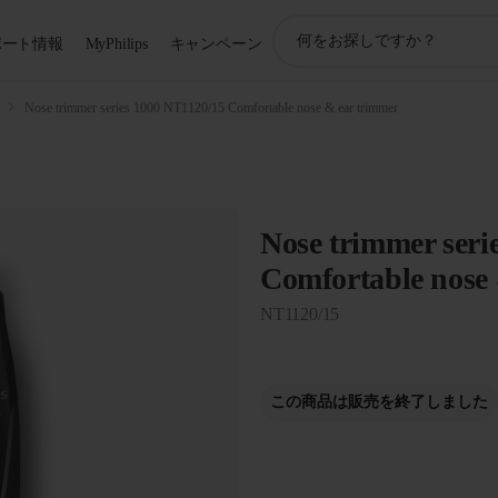
ア
ポート情報
MyPhilips
キャンペーン
イ
コ
ン
Nose trimmer series 1000 NT1120/15 Comfortable nose & ear trimmer
サ
ポ
ー
ト
検
Nose trimmer seri
索
Comfortable nose
NT1120/15
この商品は販売を終了しました