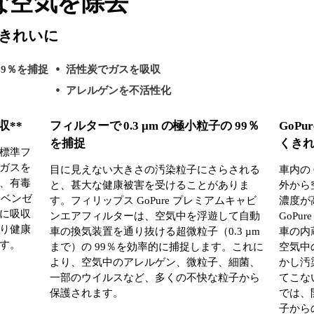
な空気を除去
きれいに
99％を捕捉
活性炭でガスを吸収
アレルゲンを不活性化
収**
フィルターで 0.3 µm の極小粒子の 99％
GoP
を捕捉
くき
標準フ
ガスを
目に見えない大きさの汚染粒子にさらされる
車内の
、有毒
と、甚大な健康被害を受けることがありま
外から
、ベンゼ
す。フィリップス GoPure プレミアムキャビ
濃度が
に吸収
ンエアフィルターは、空気中を浮遊して自動
GoP
り健康
車の換気装置を通り抜ける超微粒子（0.3 µm
車の内
す。
まで）の 99％を効率的に捕捉します。これに
空気中
より、空気中のアレルゲン、微粒子、細菌、
かし汚
一部のウイルスなど、多くの不快な粒子から
てこな
保護されます。
では、
子から