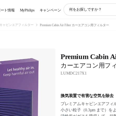
ア
ポート情報
MyPhilips
キャンペーン
イ
コ
ン
キャビンエアフィルター
Premium Cabin Air Filter カーエアコン用フィルター
サ
ポ
ー
ト
検
Premium Cabin Air
索
カーエアコン用フ
LUMDC217X1
換気装置で有害な空気を除去
プレミアムキャビンエアフィ
小さい粒子（0.3µm まで）