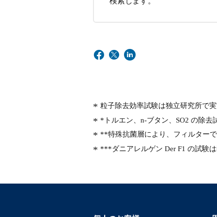
検索します。
粒子除去効率試験は独立研究所で実施され、
*トルエン、n-ブタン、SO2 の除去試
**特殊抗菌層により、フィルター
***ダニアレルゲン Der F1 の試験