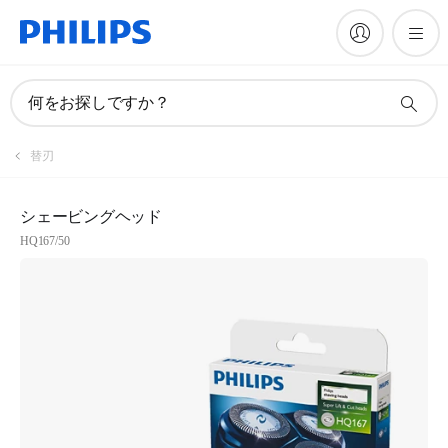
何をお探しですか？
登録
替刃
フィリップスニュースレターを購読
シェービングヘッド
HQ167/50
登録