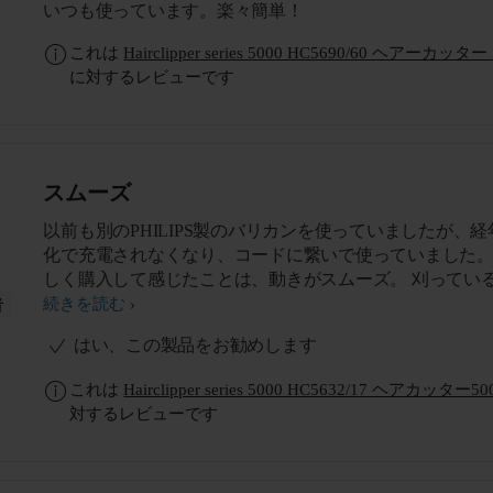
いつも使っています。楽々簡単！
これは
Hairclipper series 5000 HC5690/60 ヘ
に対するレビューです
スムーズ
以前も別のPHILIPS製のバリカンを使っていましたが、経
化で充電されなくなり、コードに繋いで使っていました。
しく購入して感じたことは、動きがスムーズ。 刈ってい
触がスムーズ。 ターボだとより良いですね。
続きを読む
者
はい、この製品をお勧めします
これは
Hairclipper series 5000 HC5632/17 ヘ
対するレビューです