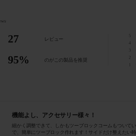
ews
27
5
レビュー
4
3
95
%
2
のがこの製品を推奨
1
機能よし、アクセサリー様々！
細かく調整できて、しかもツーブロックコームもついて
で、簡単にツーブロック作れます！サイドだけ整えたい