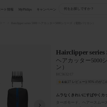
ア
ポート情報
MyPhilips
キャンペーン
イ
コ
ン
ター
Hairclipper series 5000 ヘアカッター5000シリーズ（電動バリカン）
サ
ポ
ー
ト
検
Hairclipper series
索
ヘアカッター500
ン）
HC5632/17
4.6
(27 レビュー)
| 95% の
ムラなくきれいにすばやくカ
ターボモード、ヘアースムー