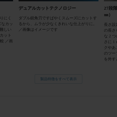
デュアルカットテクノロジー
27段
㎜）
りにく
ダブル鋭角刃ですばやくスムーズにカットす
ズなカッ
るから、ムラが少なくきれいな仕上がりに。
長さ設
難しい
／画像はイメージです
の長さ
カット
な 2 
比較 ／画
さに 
クやあ
のツー
を外すと
製品特徴をすべて表示