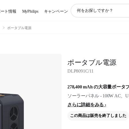
ア
ポート情報
MyPhilips
キャンペーン
イ
コ
ン
ク
ポータブル電源
サ
ポ
ー
ト
検
ポータブル電源
索
DLP8091C/11
278,400 mAh の大容量ポー
ソーラーパネル - 100W AC、U
さらに詳細をみる
この商品は販売を終了しました