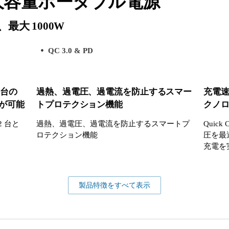
h の大容量ポータブル電源
最大 1000W
QC 3.0 & PD
 台の
過熱、過電圧、過電流を防止するスマー
充電速度
電が可能
トプロテクション機能
クノ
2 台と
過熱、過電圧、過電流を防止するスマートプ
Quic
ロテクション機能
圧を最
充電を
製品特徴をすべて表示