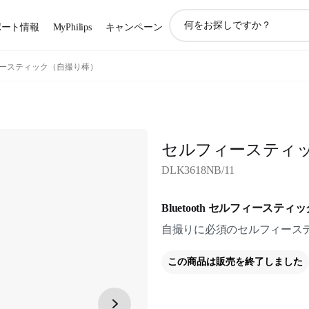
ア
ポート情報
MyPhilips
キャンペーン
イ
コ
ン
ースティック（自撮り棒）
サ
ポ
ー
ト
検
セルフィースティ
索
DLK3618NB/11
Bluetooth セルフィーステ
自撮りに必須のセルフィーステ
この商品は販売を終了しました