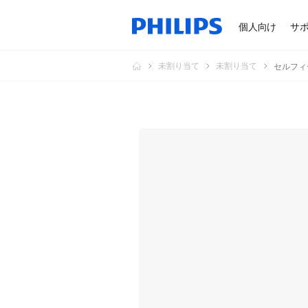
個人向け
サ
未割り当て
未割り当て
セルフィ