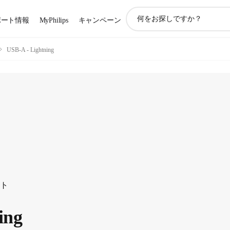
ア
ポート情報
MyPhilips
キャンペーン
イ
コ
ン
USB-A - Lightning
サ
ポ
ー
ト
検
索
ート
ing