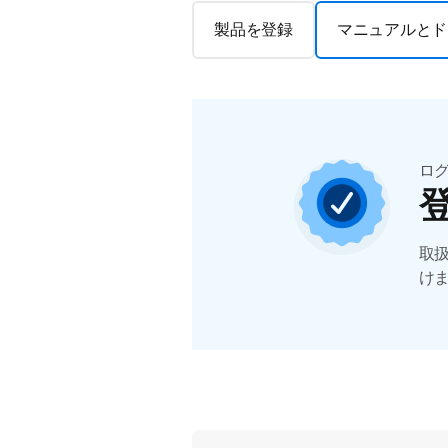
製品を登録
マニュアルとド
ロ
取
け