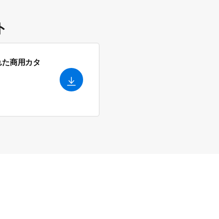
ト
れた商用カタ