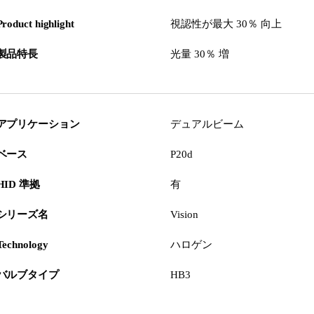
Product highlight
視認性が最大 30％ 向上
製品特長
光量 30％ 増
アプリケーション
デュアルビーム
ベース
P20d
HID 準拠
有
シリーズ名
Vision
Technology
ハロゲン
バルブタイプ
HB3