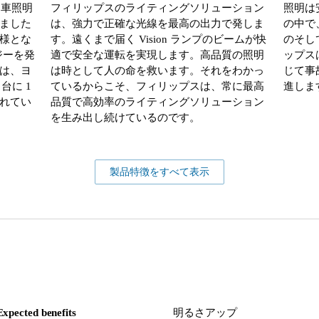
動車照明
フィリップスのライティングソリューション
照明は
ました
は、強力で正確な光線を最高の出力で発しま
の中で
様とな
す。遠くまで届く Vision ランプのビームが快
のそし
ジーを発
適で安全な運転を実現します。高品質の照明
ップス
は、ヨ
は時として人の命を救います。それをわかっ
じて事
台に 1
ているからこそ、フィリップスは、常に最高
進しま
れてい
品質で高効率のライティングソリューション
を生み出し続けているのです。
製品特徴をすべて表示
Expected benefits
明るさアップ