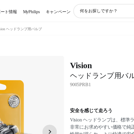
ア
ポート情報
MyPhilips
キャンペーン
イ
コ
ン
ision ヘッドランプ用バルブ
サ
ポ
ー
ト
検
Vision
索
ヘッドランプ用バ
9005PRB1
安全を感じて走ろう
Vision ヘッドランプは、標
非常にお求めやすい価格で純