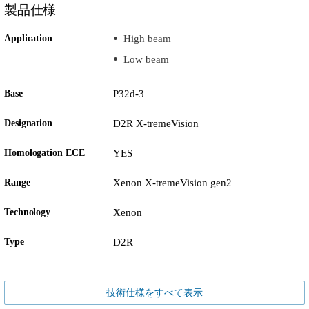
製品仕様
Application
High beam
Low beam
Base
P32d-3
Designation
D2R X-tremeVision
Homologation ECE
YES
Range
Xenon X-tremeVision gen2
Technology
Xenon
Type
D2R
技術仕様をすべて表示