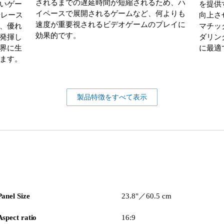
されるまでの遅延時間が短縮されるため、ハ
いゲー
を提供
イペースで展開されるゲームなど、何よりも
やレース
向上さ
速度が重要視されるビデオゲームのプレイに
、優れ
マチッ
効果的です。
発揮し
ダリン
界に生
に最適
ます。
製品特徴をすべて表示
Panel Size
23.8"／60.5 cm
Aspect ratio
16:9