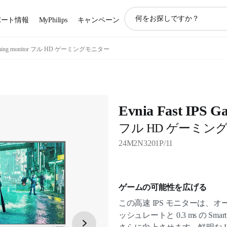
ア
ポート情報
MyPhilips
キャンペーン
イ
コ
ン
S Gaming monitor フル HD ゲーミングモニター
サ
ポ
ー
ト
検
Evnia Fast IPS G
索
フル HD ゲーミン
24M2N3201P/11
ゲームの可能性を広げる
この高速 IPS モニターは、オー
ッシュレートと 0.3 ms の S