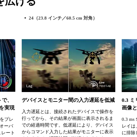
を広げる
24（23.8 インチ／60.5 cm 対角）
トで、
デバイスとモニター間の入力遅延を低減
0.3
を実現
画像
入力遅延とは、接続されたデバイスで操作を
行ってから、その結果が画面に表示されるま
をプレ
0.3 
での経過時間です。低遅延により、デバイス
、オーバ
レイは
からコマンド入力した結果がモニターに表示
ュレート
に排除