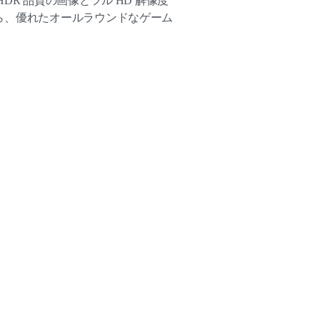
DR 品質の画像とフル HD 解像度
ら、優れたオールラウンドなゲーム