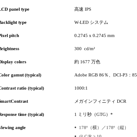
LCD panel type
高速 IPS
Backlight type
W-LED システム
Pixel pitch
0.2745 x 0.2745 mm
Brightness
300 cd/m²
Display colors
約 1677 万色
Color gamut (typical)
Adobe RGB 86％、DCI-P3：8
Contrast ratio (typical)
1000:1
SmartContrast
メガインフィニティ DCR
Response time (typical)
1 ミリ秒（GTG）*
Viewing angle
178º（横）／178º（縦）
@ C/R > 10