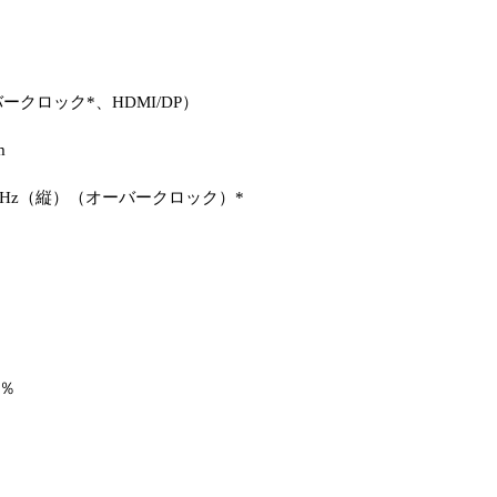
（オーバークロック*、HDMI/DP）
m
260 Hz（縦）（オーバークロック）*
5％