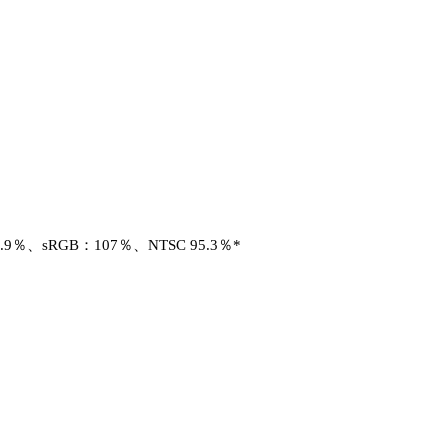
5.9％、sRGB：107％、NTSC 95.3％*