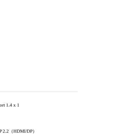
t 1.4 x 1
P 2.2（HDMI/DP）