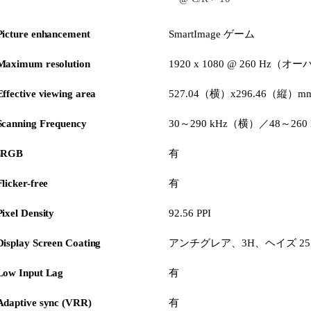
Picture enhancement
SmartImage ゲーム
Maximum resolution
1920 x 1080 @ 260 Hz
Effective viewing area
527.04（横）x296.46（縦）m
Scanning Frequency
30～290 kHz（横）／48～
sRGB
有
Flicker-free
有
Pixel Density
92.56 PPI
Display Screen Coating
アンチグレア、3H、ヘイズ 2
Low Input Lag
有
Adaptive sync (VRR)
有