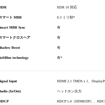
HDR
HDR 10 対応
スマート MBR
0.3 ミリ秒*
Smart MBR Sync
有
スマートクロスヘア
有
Shadow Boost
有
SoftBlue technology
有*
Signal Input
HDMI 2.1 TMDS x 1、DisplayPor
Audio (In/Out)
ヘッドホン出力
HDCP
HDCP 1.4（HDMI/DP）、HDC