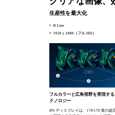
クリアな画像、
生産性を最大化
B Line
1920 x 1080（フル HD）
フルカラーと広角視野を実現する I
クノロジー
IPS ディスプレイは、178/178 度の