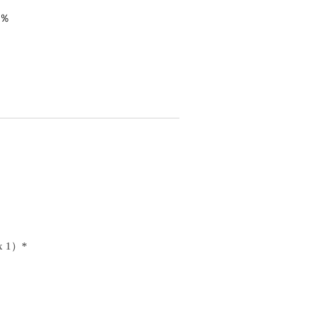
5％
x 1）*