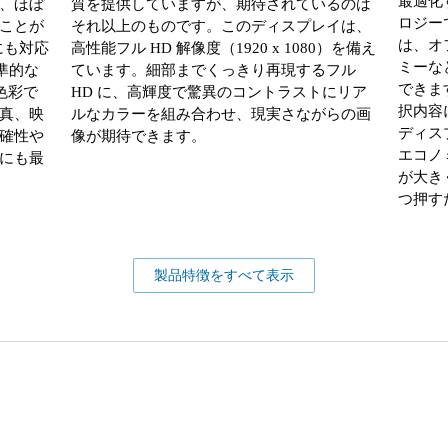
最適化
、ほぼ
質を提供していますが、期待されているのは
ロジー
ことが
それ以上のものです。このディスプレイは、
は、オ
にも対応
高性能フル HD 解像度（1920 x 1080）を備え
ミーな
準的な
ています。細部までくっきり再現するフル
できま
色彩で
HD に、高輝度で驚異のコントラストにリア
択内容
真、映
ルなカラーを組み合わせ、現実さながらの画
ディス
確性や
像が期待できます。
エコノ
にも最
が大き
つ押す
製品特徴をすべて表示