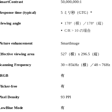
SmartContrast
50,000,000:1
Response time (typical)
5 ミリ秒（GTG）*
Viewing angle
178º（横）／178º（縦）
C/R > 10 の場合
Picture enhancement
SmartImage
Effective viewing area
527（横）x 296.5（縦）
Scanning Frequency
30～85kHz（横）／48～76H
sRGB
有
Flicker-free
有
Pixel Density
93 PPI
LowBlue Mode
有