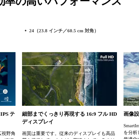
効率の高いパフォーマンス
24（23.8 インチ／60.5 cm 対角）
PS テ
細部までくっきり再現する 16:9 フル HD
画像設
ディスプレイ
Smar
を分析
超広視野角
画質は重要です。従来のディスプレイも高品