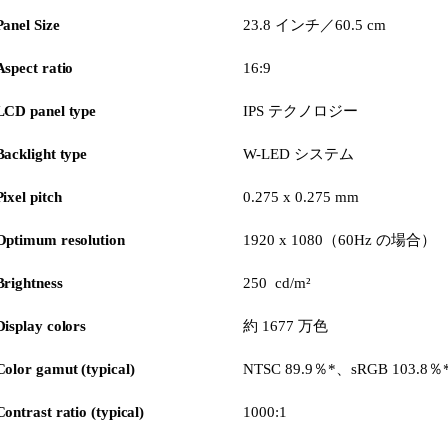
Panel Size
23.8 インチ／60.5 cm
Aspect ratio
16:9
LCD panel type
IPS テクノロジー
Backlight type
W-LED システム
Pixel pitch
0.275 x 0.275 mm
Optimum resolution
1920 x 1080（60Hz の場合）
Brightness
250 cd/m²
Display colors
約 1677 万色
Color gamut (typical)
NTSC 89.9％*、sRGB 103.8％
Contrast ratio (typical)
1000:1