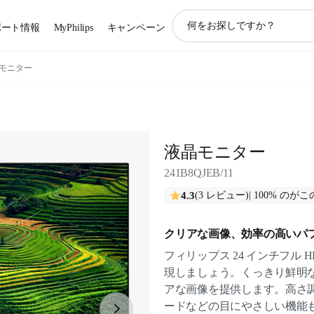
ア
ポート情報
MyPhilips
キャンペーン
イ
コ
ン
モニター
サ
ポ
ー
ト
検
液晶モニター
索
241B8QJEB/11
4.3
(3 レビュー)
| 100% の
クリアな画像、効率の高いパ
フィリップス 24 インチフル
現しましょう。くっきり鮮明な
アな画像を提供します。高さ
ードなどの目にやさしい機能