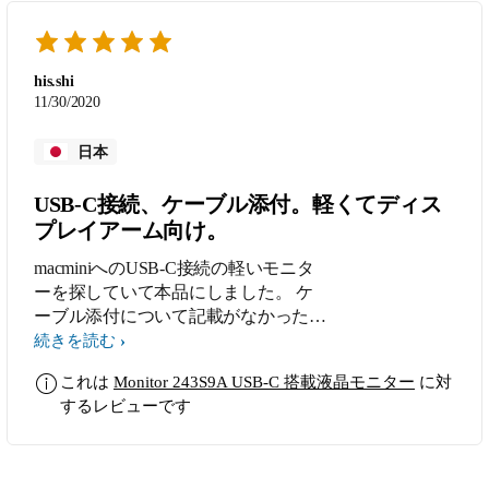
his.shi
11/30/2020
日本
USB-C接続、ケーブル添付。軽くてディス
プレイアーム向け。
macminiへのUSB-C接続の軽いモニタ
ーを探していて本品にしました。 ケ
ーブル添付について記載がなかったの
で、別途買いましたが、同梱されてま
続きを読む
した。 添付ケーブルの有無、にケー
これは
Monitor 243S9A USB-C 搭載液晶モニター
に対
ブル長について、製品紹介に記載して
するレビューです
ほしい。 解像度がフルHDなので、
macminiの性能は生かし切れていませ
んが、実用上は十分です。 満足して
います。