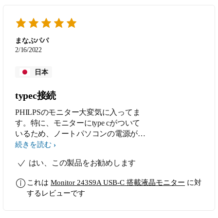
まなぶパパ
2/16/2022
日本
typec接続
PHILPSのモニター大変気に入ってま
す。特に、モニターにtype cがついて
いるため、ノートパソコンの電源が不
要になり大変便利です。
続きを読む
はい、この製品をお勧めします
これは
Monitor 243S9A USB-C 搭載液晶モニター
に対
するレビューです