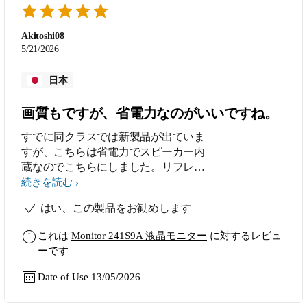
Akitoshi08
5/21/2026
日本
画質もですが、省電力なのがいいですね。
すでに同クラスでは新製品が出ていま
すが、こちらは省電力でスピーカー内
蔵なのでこちらにしました。リフレッ
シュレートはゲームをしない私だと
続きを読む
75Hzもあれば十分なめらかです。
はい、この製品をお勧めします
これは
Monitor 241S9A 液晶モニター
に対するレビュ
ーです
Date of Use 13/05/2026