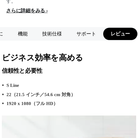
す。
さらに詳細をみる
に
機能
技術仕様
サポート
レビュー
ビジネス効率を高める
信頼性と必要性
S Line
22（21.5 インチ／54.6 cm 対角）
1920 x 1080（フル HD）