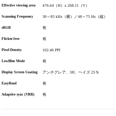
Effective viewing area
476.64（H）x 268.11（V）
Scanning Frequency
30～85 kHz（横）／48～75 Hz（縦）
sRGB
有
Flicker-free
有
Pixel Density
102.46 PPI
LowBlue Mode
有
Display Screen Coating
アンチグレア、3H、ヘイズ 25％
EasyRead
有
Adaptive sync (VRR)
有