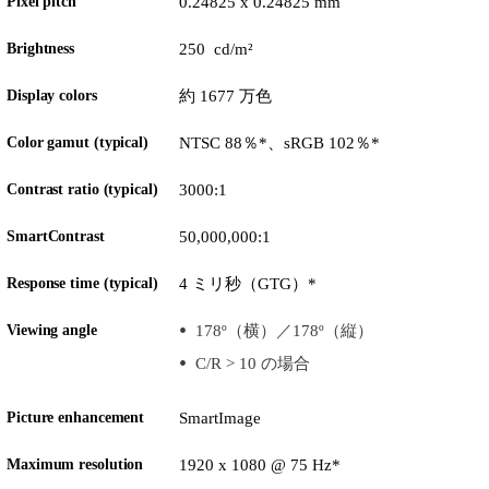
Pixel pitch
0.24825 x 0.24825 mm
Brightness
250 cd/m²
Display colors
約 1677 万色
Color gamut (typical)
NTSC 88％*、sRGB 102％*
Contrast ratio (typical)
3000:1
SmartContrast
50,000,000:1
Response time (typical)
4 ミリ秒（GTG）*
Viewing angle
178º（横）／178º（縦）
C/R > 10 の場合
Picture enhancement
SmartImage
Maximum resolution
1920 x 1080 @ 75 Hz*