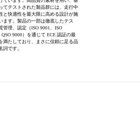
けています。高品質の素材を用い、基
ってテストされた製品群には、走行中
性と快適性を最大限に高める設計が施
います。製品の一部は徹底したテス
管理、認定（ISO 9001、ISO
1、QSO 9000）を通じて ECE 認証の最
を満たしており、まさに信頼に足る品
名詞です。