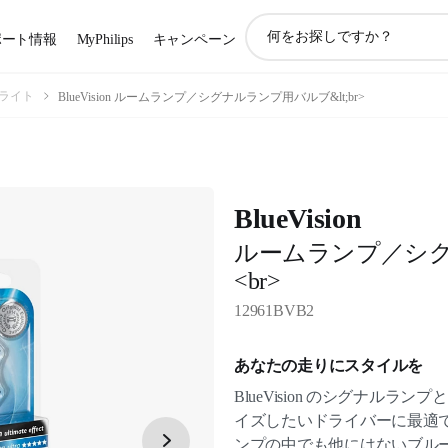
ア
ポート情報
MyPhilips
キャンペーン
イ
コ
ン
ライト
BlueVision ルームランプ／シグナルランプ用バルブ&lt;br>
サ
ポ
ー
ト
検
BlueVision
索
ルームランプ／シ
<br>
12961BVB2
あなたの走りにスタイルを
BlueVision のシグナル
イズしたいドライバーに最適
ンプの中でも他にはないブル