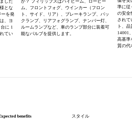
価を受
ました
か？ フィリップスはハイビーム、ロービー
準に従
様とな
ム、フロントフォグ、ウインカー（フロン
の安全
ジーを発
ト、サイド、リア）、ブレーキランプ、バッ
されて
は、ヨ
クランプ、リアフォグランプ、ナンバー灯、
ト、品質
台に 1
ルームランプなど、車のランプ部分に装着可
1400
れてい
能なバルブを提供します。
高基準
質の代
Expected benefits
スタイル