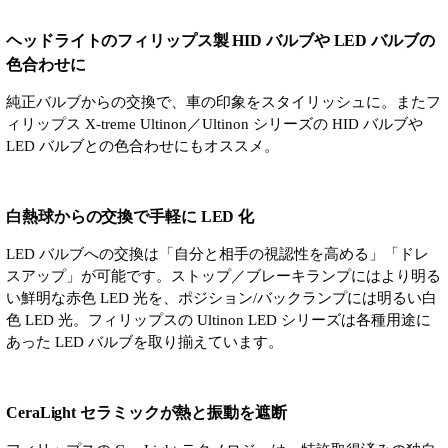
ヘッドライトのフィリップス製 HID バルブや LED バルブの
色合わせに
純正バルブからの交換で、車の印象をスタイリッシュに。またフ
ィリップス X-treme Ultinon／Ultinon シリーズの HID バルブや
LED バルブとの色合わせにもオススメ。
白熱球からの交換で手軽に LED 化
LED バルブへの交換は「自分と相手の視認性を高める」「ドレ
スアップ」が可能です。ストップ／ブレーキランプにはより明る
い鮮明な赤色 LED 光を、ポジション/バックランプには明るい白
色 LED 光。フィリップスの Ultinon LED シリーズは各種用途に
あった LED バルブを取り揃えています。
CeraLight セラミックが熱と振動を遮断