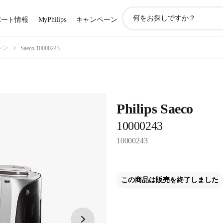
ア
ポート情報
MyPhilips
キャンペーン
イ
コ
ン
シン
Saeco 10000243
サ
ポ
ー
ト
検
Philips Saeco
索
10000243
10000243
この商品は販売を終了しました