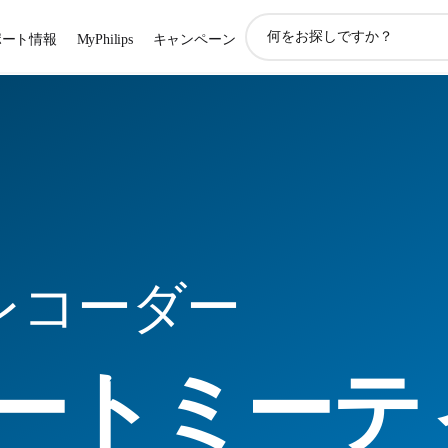
ア
ポート情報
MyPhilips
キャンペーン
イ
コ
ン
サ
ポ
ー
ト
検
索
レコーダー
ートミーテ