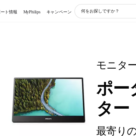
ア
ポート情報
MyPhilips
キャンペーン
イ
コ
ン
サ
ポ
ー
ト
検
モニタ
索
ポー
ター
最寄り