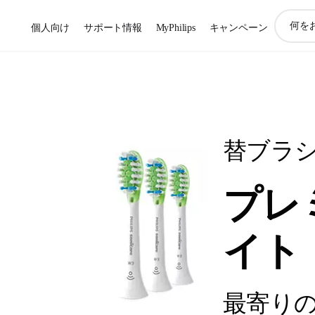
ア
個人向け
サポート情報
MyPhilips
キャンペーン
イ
コ
ン
サ
ポ
ー
ト
検
替ブラ
索
プレ
イト
最寄り