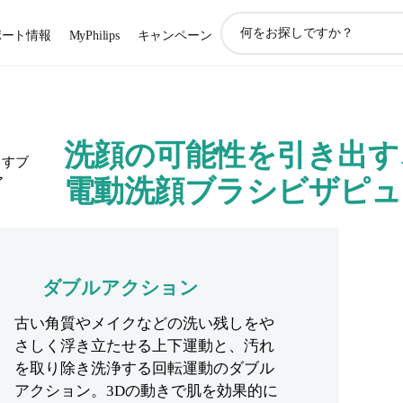
ア
ポート情報
MyPhilips
キャンペーン
イ
コ
ン
サ
ポ
ー
洗顔の可能性を引き出す
ト
検
電動洗顔ブラシビザピュ
索
ダブルアクション
古い角質やメイクなどの洗い残しをや
さしく浮き立たせる上下運動と、汚れ
を取り除き洗浄する回転運動のダブル
アクション。3Dの動きで肌を効果的に