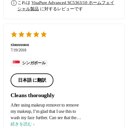
これは
VisaPure Advanced SC5363/10 ホームフェイ
方、それでもってマッサージ機能が
シャル製品
に対するレビューです
付いていて本当に買ってよかったで
す。 丸洗い出来るので面倒くさがり
な私でもこちらを使うのが日課にな
りました、むしろ楽しみになってま
す！笑 ただ、替えブラシがもう少し
お手頃価格だと良かったなぁーとは
xiuuuuuuu
思います。 ちなみに、友達に勧め
7/19/2018
て、友達も購入しました。
シンガポール
日本語 に翻訳
Cleans thoroughly
After using makeup remover to remove
my makeup, I’m glad that I use this to
wash my face further. Can see that the
brush turns brownish after one wash. I like
続きを読む