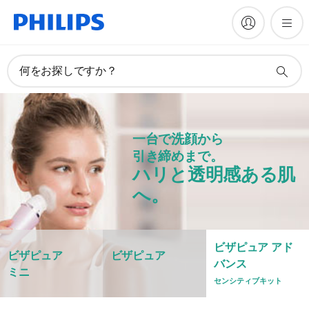
何をお探しですか？
一台で洗顔から
引き締めまで。
ハリと透明感ある肌
へ。
ビザピュア アド
ビザピュア
ビザピュア
バンス
ミニ
センシティブキット