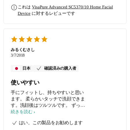
that it does the counting for me and I’ll
これは
VisaPure Advanced SC5370/10 Home Facial
know when to change side. Easy to use
Device
に対するレビューです
and maintain. One charge can last for very
long. The massager feels good!
みるくむさし
3/7/2018
日本
確認済みの購入者
使いやすい
手にフィットし、持ちやすいと思い
ます。 柔らかいタッチで洗顔できま
す。洗顔後はツルツルです。 ずっと
使い続けます。
続きを読む
はい、この製品をお勧めします