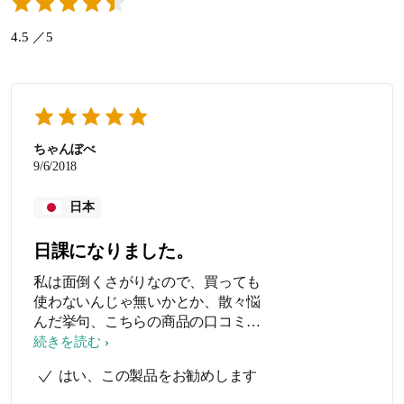
4.5 ／5
ちゃんぼべ
9/6/2018
日本
日課になりました。
私は面倒くさがりなので、買っても
使わないんじゃ無いかとか、散々悩
んだ挙句、こちらの商品の口コミを
ほぼ見尽くして、さほど悪い事を書
続きを読む
いてる人がいないので購入致しまし
はい、この製品をお勧めします
た。 結果、今は手放せません！！ 見
た目の美しさと、シンプルな使い