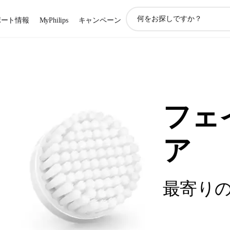
ア
ポート情報
MyPhilips
キャンペーン
イ
コ
ン
サ
ポ
ー
ト
検
フェ
索
ア
最寄り