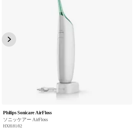
Philips Sonicare AirFloss
ソニッケアー AirFloss
HX8181/02