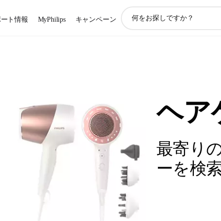
ア
ポート情報
MyPhilips
キャンペーン
イ
コ
ン
サ
ポ
ー
ト
検
ヘア
索
最寄り
ーを検