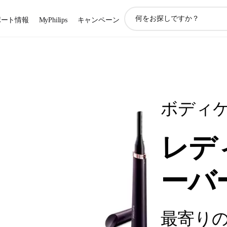
ア
ポート情報
MyPhilips
キャンペーン
イ
コ
ン
サ
ポ
ー
ト
検
ボディ
索
レデ
ーバ
最寄り