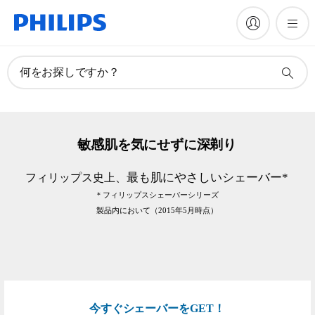
何をお探しですか？
敏 感 肌を気にせずに深 剃 り
最 も肌 に や さ し いシ ェ ー バ ー *
フ ィ リ ッ プ ス 史 上、
＊フィリップスシェーバーシリーズ
製品内において
（2015年5月時点）
今すぐシェーバーをGET！