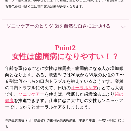
用、フッ素の過度の摂取などによって着色が生じることがあります。内的要因によ
る着色を取り除くには専門家の治療が必要となります。
ソニッケアーのヒミツ 歯を自然な白さに近づける
Point2
女性は歯周病になりやすい！？
年齢を重ねるごとに女性は歯周炎・歯周病になる人が増加傾
向となります。ある、調査※では20歳から39歳の女性の７〜
８割は何かしらの口内トラブルを抱えているようです。突然
の口内トラブルに備えて、日頃の
オーラルケア
はとても大切
です。
ソニッケアー
を使えば、徹底した歯垢除去により
歯の
健康
を推進できます。仕事に恋に大忙しの女性もソニッケア
ーでしっかりとオーラルケアをしましょう。
※厚生労働省（旧：厚生省）の歯科疾患実態調査（平成11年度、平成17年度）によ
る