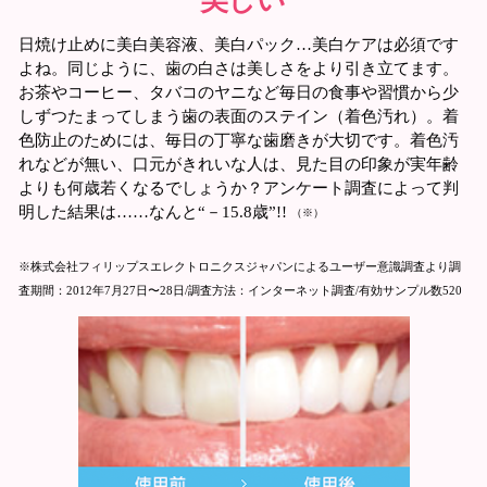
美しい
日焼け止めに美白美容液、美白パック…美白ケアは必須です
よね。同じように、歯の白さは美しさをより引き立てます。
お茶やコーヒー、タバコのヤニなど毎日の食事や習慣から少
しずつたまってしまう歯の表面のステイン（着色汚れ）。着
色防止のためには、毎日の丁寧な歯磨きが大切です。着色汚
れなどが無い、口元がきれいな人は、見た目の印象が実年齢
よりも何歳若くなるでしょうか？アンケート調査によって判
明した結果は……なんと“－15.8歳”!!
（※）
※株式会社フィリップスエレクトロニクスジャパンによるユーザー意識調査より調
査期間：2012年7月27日〜28日/調査方法：インターネット調査/有効サンプル数520