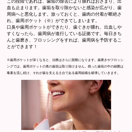
この段階であれば、歯垢の除去により腫れはおさまり、出
血も止まります。歯垢を取り除かないと感染が広がり、歯
周病へと悪化します。放っておくと、歯肉の付着が断絶さ
れ、歯周ポケット（※）ができてしまいます。
口臭や歯周ポケットができたり、歯ぐきが腫れ、出血しや
すくなったら、歯周病が進行している証拠です。毎日きち
んと歯磨き、フロッシングをすれば、歯周病を予防するこ
とができます！
※歯周ポケットが深くなると、治療はさらに困難になります。歯磨きやフロッシ
ングでは、歯周ポケットの奥の歯垢は取り除けません。残った歯垢の中の細菌は
毒素を流し続け、それが歯を支える土台である歯周組織を破壊していきます。