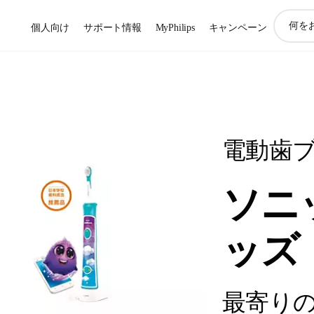
ア
個人向け
サポート情報
MyPhilips
キャンペーン
イ
コ
ン
サ
ポ
ー
ト
検
電動歯
索
ソニ
ッズ
最寄り