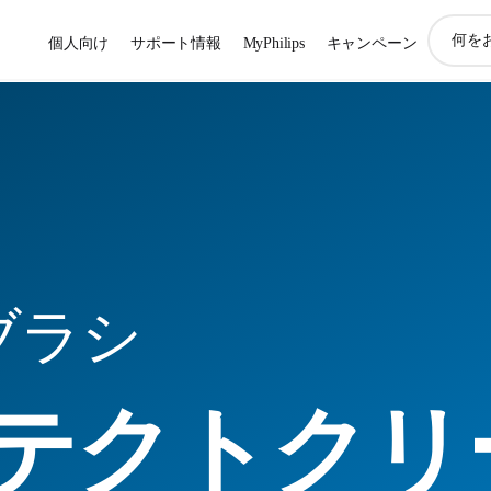
ア
個人向け
サポート情報
MyPhilips
キャンペーン
イ
コ
ン
サ
ポ
ー
ト
検
索
ブラシ
テクトクリ