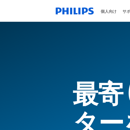
個人向け
サ
最寄
ター