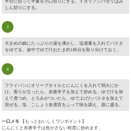
半分に切って半量を小口切りにする。イタリアンパセリはみ
じん切りにする。
3
大きめの鍋にたっぷりの湯を沸かし、塩適量を入れてパスタ
をゆでる。途中でゆで汁おたま約1杯分を取り分けておく。
4
フライパンにオリーブオイルとにんにくを入れて弱火にか
け、香りが立ったら、赤唐辛子を加えて炒める。ゆで汁を加
えて煮つめ、とろみがついたら、ゆで上げたパスタを加えて
混ぜる。塩、こしょう各適宜をふって味を調え、器に盛る。
一口メモ
【もっとおいしくワンポイント】
にんにくと赤唐辛子は焦がさない程度に炒めます。