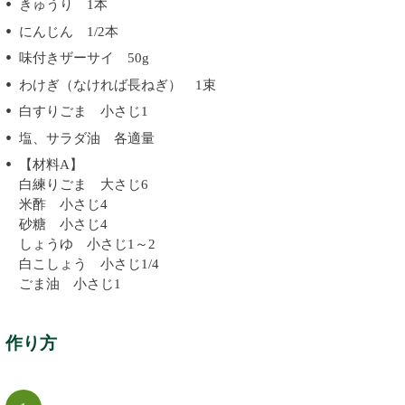
きゅうり 1本
にんじん 1/2本
味付きザーサイ 50g
わけぎ（なければ長ねぎ） 1束
白すりごま 小さじ1
塩、サラダ油 各適量
【材料A】
白練りごま 大さじ6
米酢 小さじ4
砂糖 小さじ4
しょうゆ 小さじ1～2
白こしょう 小さじ1/4
ごま油 小さじ1
作り方