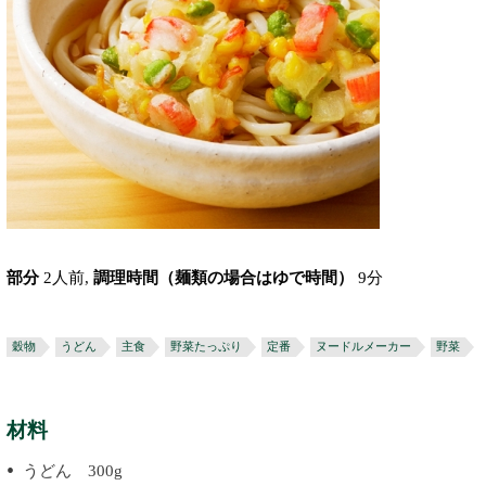
部分
2人前,
調理時間（麺類の場合はゆで時間）
9分
穀物
うどん
主食
野菜たっぷり
定番
ヌードルメーカー
野菜
材料
うどん 300g