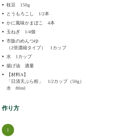
枝豆 150g
とうもろこし 1/2本
かに風味かまぼこ 4本
玉ねぎ 1/4個
市販のめんつゆ
（2倍濃縮タイプ） 1カップ
水 1カップ
揚げ油 適量
【材料A】
「日清天ぷら粉」 1/2カップ（50g）
水 80ml
作り方
1