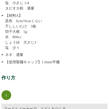
塩 小さじ 1/4
タピオカ粉 適量
【材料A】
昆布 6cm×6cmくらい
干ししいたけ 3枚
切干大根 5g
水 800cc
しょうゆ 大さじ3
塩 少々
ネギ 適量
【使用製麺キャップ】1.6mm平麺
作り方
1
ヌードルメーカーで、うどんをつくる。