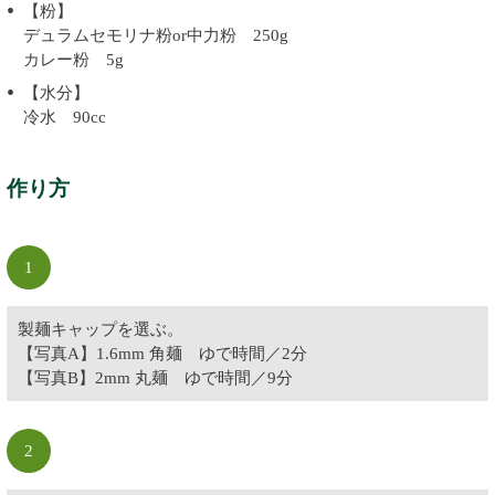
【粉】
デュラムセモリナ粉or中力粉 250g
カレー粉 5g
【水分】
冷水 90cc
作り方
1
製麺キャップを選ぶ。
【写真A】1.6mm 角麺 ゆで時間／2分
【写真B】2mm 丸麺 ゆで時間／9分
2