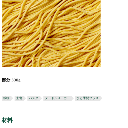
部分
300g
穀物
主食
パスタ
ヌードルメーカー
ひと手間プラス
材料