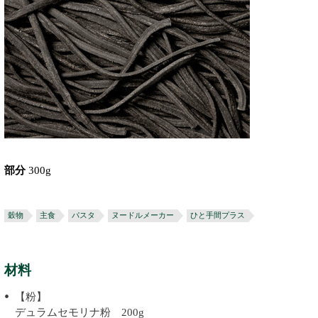
部分
300g
穀物
主食
パスタ
ヌードルメーカー
ひと手間プラス
材料
【粉】
デュラムセモリナ粉 200g