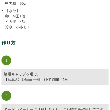
中力粉 50g
【水分】
卵 M玉1個
イカ墨 45cc
冷水 小さじ1
作り方
1
製麺キャップを選ぶ。
【写真A】1.6mm 平麺 ゆで時間／7分
2
ヌードルメーカーに【粉】を入れ、こね時間を確認してスタ