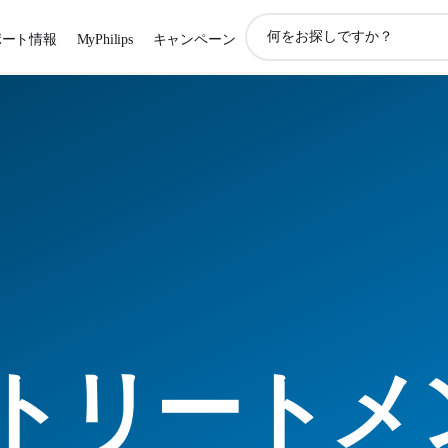
ア
ポート情報
MyPhilips
キャンペーン
イ
コ
ン
サ
ポ
ー
ト
検
索
トリートメ