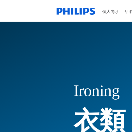
個人向け
サ
Ironing
衣類