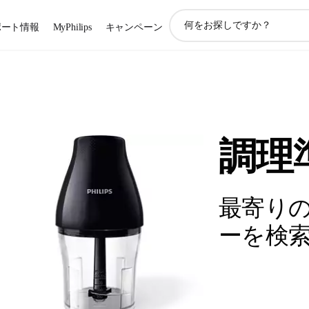
ア
ポート情報
MyPhilips
キャンペーン
イ
コ
ン
サ
ポ
ー
ト
検
調理
索
最寄り
ーを検