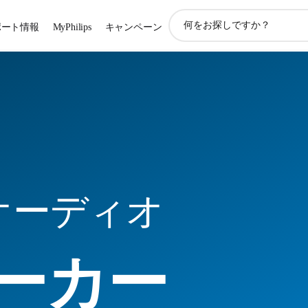
ア
ポート情報
MyPhilips
キャンペーン
イ
コ
ン
サ
ポ
ー
ト
検
索
オーディオ
ーカー