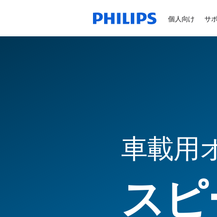
個人向け
サ
車載用
スピ